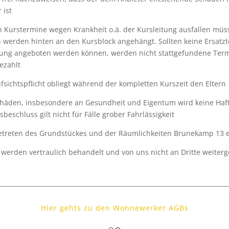
 ist
en Kurstermine wegen Krankheit o.ä. der Kursleitung ausfallen müss
 werden hinten an den Kursblock angehängt. Sollten keine Ersatz
tung angeboten werden können, werden nicht stattgefundene Term
ezahlt
ufsichtspflicht obliegt während der kompletten Kurszeit den Eltern
chäden, insbesondere an Gesundheit und Eigentum wird keine H
beschluss gilt nicht für Fälle grober Fahrlässigkeit
etreten des Grundstückes und der Räumlichkeiten Brunekamp 13 er
 werden vertraulich behandelt und von uns nicht an Dritte weiter
Hier gehts zu den Wonnewerker AGBs