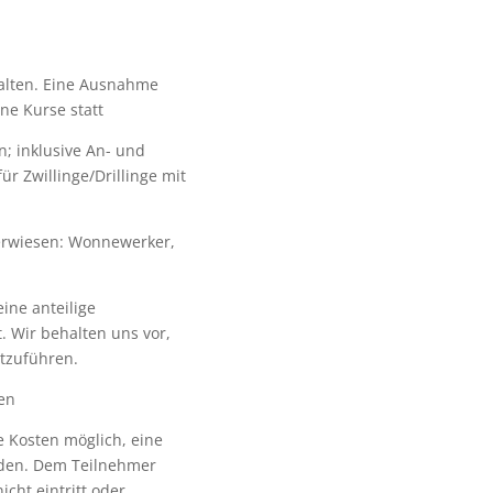
alten. Eine Ausnahme
ine Kurse statt
n; inklusive An- und
ür Zwillinge/Drillinge mit
berwiesen: Wonnewerker,
ine anteilige
. Wir behalten uns vor,
rtzuführen.
den
e Kosten möglich, eine
nden. Dem Teilnehmer
cht eintritt oder