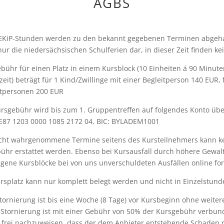
AGBS
EKiP-Stunden werden zu den bekannt gegebenen Terminen abgeh
nur die niedersächsischen Schulferien dar, in dieser Zeit finden ke
ebühr für einen Platz in einem Kursblock (10 Einheiten á 90 Minute
eit) beträgt für 1 Kind/Zwillinge mit einer Begleitperson 140 EUR, f
itpersonen 200 EUR
ursgebühr wird bis zum 1. Gruppentreffen auf folgendes Konto ü
E87 1203 0000 1085 2172 04, BIC: BYLADEM1001
icht wahrgenommene Termine seitens des Kursteilnehmers kann ke
ühr erstattet werden. Ebenso bei Kursausfall durch höhere Gewalt
gene Kursblöcke bei von uns unverschuldeten Ausfällen online fo
ursplatz kann nur komplett belegt werden und nicht in Einzelstun
Stornierung ist bis eine Woche (8 Tage) vor Kursbeginn ohne weiter
 Stornierung ist mit einer Gebühr von 50% der Kursgebühr verbu
s frei nachzuweisen, dass der dem Anbieter entstehende Schaden ni