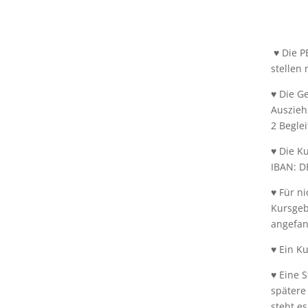
♥ Die P
stellen 
♥ Die G
Ausziehz
2 Begle
♥ Die K
IBAN: D
♥ Für n
Kursgeb
angefan
♥ Ein K
♥ Eine 
spätere
steht e