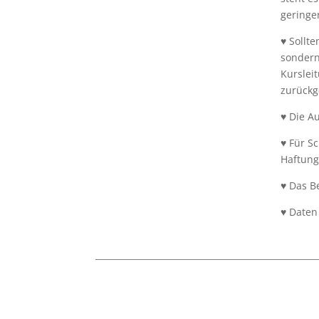
geringer
♥ Sollt
sondern
Kurslei
zurückg
♥ Die A
♥ Für S
Haftungs
♥ Das B
♥ Daten