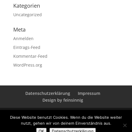
Kategorien
Uncategorized
Meta
Anmelden
Eintrags-Feed
Kommentar-Feed
WordPress.org
Datenschutzerklärung
Impressum
Design by feinsinnig
Diese Website benutzt Cookies. Wenn du die Website weiter
nutzt, gehen wir von deinem Einverständnis aus.
Designed by
Elegant Themes
| Powered by
OK
Datenschutzerklärung